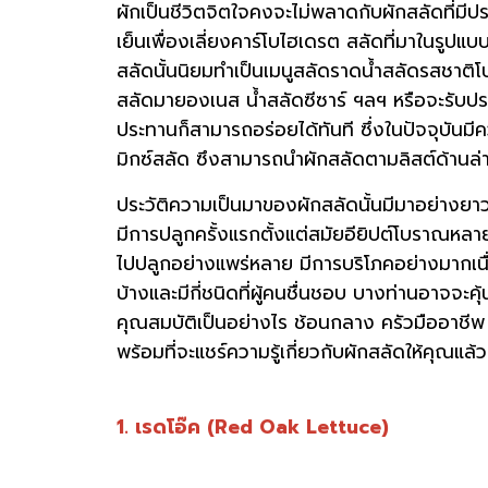
ผักเป็นชีวิตจิตใจคงจะไม่พลาดกับผักสลัดที่มี
เย็นเพื่องเลี่ยงคาร์โบไฮเดรต สลัดที่มาในรูป
สลัดนั้นนิยมทำเป็นเมนูสลัดราดน้ำสลัดรสชาติโปร
สลัดมายองเนส น้ำสลัดซีซาร์ ฯลฯ หรือจะรับประ
ประทานก็สามารถอร่อยได้ทันที ซึ่งในปัจจุบัน
มิกซ์สลัด ซึงสามารถนำผักสลัดตามลิสต์ด้าน
ประวัติความเป็นมาของผักสลัดนั้นมีมาอย่างยา
มีการปลูกครั้งแรกตั้งแต่สมัยอียิปต์โบราณหลาย
ไปปลูกอย่างแพร่หลาย มีการบริโภคอย่างมากเนื
บ้างและมีกี่ชนิดที่ผู้คนชื่นชอบ บางท่านอาจจะคุ
คุณสมบัติเป็นอย่างไร ช้อนกลาง ครัวมืออาชีพ
พร้อมที่จะแชร์ความรู้เกี่ยวกับผักสลัดให้คุณแล้ว
1. เรดโอ๊ค (Red Oak Lettuce)