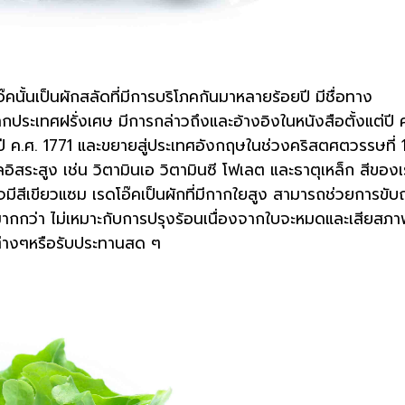
คนั้นเป็นผักสลัดที่มีการบริโภคกันมาหลายร้อยปี มีชื่อทาง
ประเทศฝรั่งเศษ มีการกล่าวถึงและอ้างอิงในหนังสือตั้งแต่ปี 
นปี ค.ศ. 1771 และขยายสู่ประเทศอังกฤษในช่วงคริสตศตวรรษที่ 
ูลอิสระสูง เช่น วิตามินเอ วิตามินซี โฟเลต และธาตุเหล็ก สีของ
มีสีเขียวแซม เรดโอ๊คเป็นผักที่มีกากใยสูง สามารถช่วยการขับถ
มากกว่า ไม่เหมาะกับการปรุงร้อนเนื่องจากใบจะหมดและเสียสภา
้อต่างๆหรือรับประทานสด ๆ