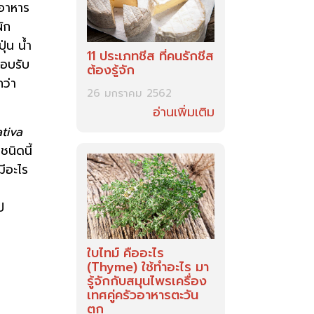
ออาหาร
ัก
่น น้ำ
11 ประเภทชีส ที่คนรักชีส
ชอบรับ
ต้องรู้จัก
ว่า
26 มกราคม 2562
อ่านเพิ่มเติม
tiva
นิดนี้
มีอะไร
ป
ใบไทม์ คืออะไร
(Thyme) ใช้ทำอะไร มา
รู้จักกับสมุนไพรเครื่อง
เทศคู่ครัวอาหารตะวัน
ตก