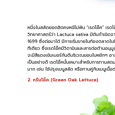
หนึ่งในสลัดยอดฮิตคงหนีไม่พ้น "เรดโอ๊ค" เรดโอ๊
วิทยาศาสตร์ว่า Lactuca sativa มีต้นกำเนิดจาก
1699 ซึ่งต่อมาได้ มีการเริ่มขายในท้องตลาดใ
ทีเดียว ซึ่งเรดโอ๊คมีวิตามินและสารต่อต้านอนุม
จะมีสีแดงเข้มเบอร์กันดีบริเวณขอบใบหยักๆ อาจ
เป็นอย่างดี เรดโอ๊คนั้นเหมาะสำหรับการทานสด
มาก เช่น ใช้ปรุงเมนูสลัด หรือทานคู่กับเมนูเนื
2. กรีนโอ๊ค (Green Oak Lettuce)