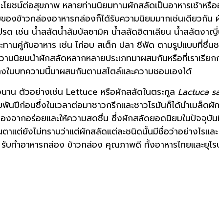
ประโยชน์ต่อสุขภาพ หลายท่านนิยมทานผักสลัดเป็นอาหารเช้าหรื
แบบของข้าวกล่องอาหารกล่องก็ได้รับความนิยมมากเช่นเดียวกัน ผ
ด เช่น น้ำสลัดน้ำส้มบัลซามิค น้ำสลัดอิตาเลียน น้ำสลัดงาญี่ปุ
ทานคู่กับอาหาร เช่น ไก่อบ สเต็ก ปลา ซีฟ้ด ตามรูปแบบที่ชื่น
มีความนิยมนำผักสลัดหลากหลายประเภทมาผสมกันหรือที่เราเรียกก
ล่างใบบทความนี้มาผสมกันตามสไตล์และความชอบเองได้
วนาน ตัวอย่างเช่น Lettuce หรือผักสลัดในตระกูล
Lactuca sa
พันปีก่อนซึ่งในเวลาต่อมาชาวกรีกและชาวโรมันก็ได้นำเมล็ดผักช
่องจากอร่อยและให้ความสดชื่น ซึ่งผักสลัดยอดนิยมในปัจจุบัน
้นตาแต่ยังไม่ทราบว่าแต่ผักสลัดแต่ละชนิดนั้นมีชื่อว่าอย่างไรและ
 รับทำอาหารกล่อง ข้าวกล่อง คุณภาพดี ทั้งอาหารไทยและยุโร