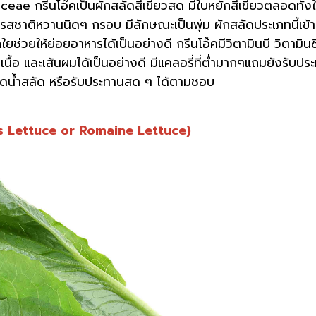
aceae กรีนโอ๊คเป็นผักสลัดสีเขียวสด มีใบหยักสีเขียวตลอดทั้ง
รสชาติหวานนิดๆ กรอบ มีลักษณะเป็นพุ่ม ผักสลัดประเภทนี้เข้า
ใยช่วยให้ย่อยอาหารได้เป็นอย่างดี กรีนโอ๊คมีวิตามินบี วิตามินซ
นื้อ และเส้นผมได้เป็นอย่างดี มีแคลอรี่ที่ต่ำมากๆแถมยังรับปร
าดน้ำสลัด หรือรับประทานสด ๆ ได้ตามชอบ
os Lettuce or Romaine Lettuce)